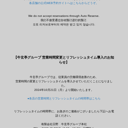
各店舗の公式WEB予約サイトへはこちらからどうぞ。
We do not accept reservations through Auto Reserve.
我们不接受通过自动预订进行的预订.
오토 리저브로부터의 예약은 받고 있지 않습니다.
【牛玄亭グループ 営業時間変更とリフレッシュタイム導入のお知
らせ】
牛玄亭グループでは、従業員の労働環境改善のため、
営業時間の変更とリフレッシュタイムを導入させていただくことになりまし
た。
2024年10月21日（月）より開始いたします。
●各店の営業時間とリフレッシュタイムの時間帯はこちら
リフレッシュタイムの時間帯に、お急ぎのご連絡がございましたら下記へお電
話ください。
有限会社日野 牛玄亭グループ本社