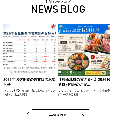
お知らせブログ
NEWS BLOG
あ
2026年お盆期間の営業日のお知
【県南地域の皆さまへ】2026お
らせ
盆特別料理のご案...
こ
な
模
いつもご利用いただき、誠にありがとうござ
こんにちは、さとぽんです！ いつも牛玄亭
います。 お盆期間は...
グループをご利用...