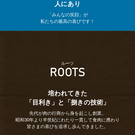
人にあり
「みんなの笑顔」が
私たちの最高の喜びです！
ルーツ
ROOTS
培われてきた
「目利き」と「捌きの技術」
先代が肉の行商から身を起こし創業。
昭和30年より半世紀にわたり一貫して食肉に携わり
皆さまの喜びを追求し歩んできました。