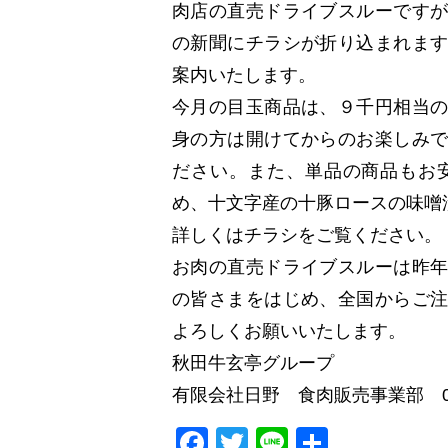
肉店の直売ドライブスルーです
の新聞にチラシが折り込まれま
案内いたします。
今月の目玉商品は、９千円相当
身の方は開けてからのお楽しみ
ださい。また、単品の商品もお
め、十文字産の十豚ロースの味噌
詳しくはチラシをご覧ください。
お肉の直売ドライブスルーは昨
の皆さまをはじめ、全国からご
よろしくお願いいたします。
秋田牛玄亭グループ
有限会社日野 食肉販売事業部 0182
Facebook
Twitter
Line
共