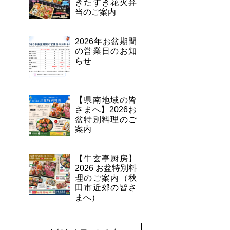
きたすき花火弁
当のご案内
2026年お盆期間
の営業日のお知
らせ
【県南地域の皆
さまへ】2026お
盆特別料理のご
案内
【牛玄亭厨房】
2026 お盆特別料
理のご案内（秋
田市近郊の皆さ
まへ）