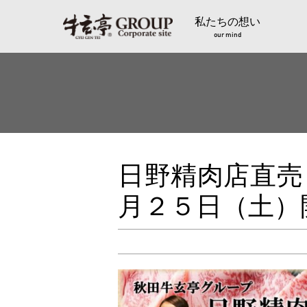
私たちの想い
our mind
日野精肉店直売
月２５日（土）