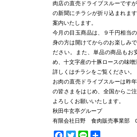
肉店の直売ドライブスルーです
の新聞にチラシが折り込まれま
案内いたします。
今月の目玉商品は、９千円相当
身の方は開けてからのお楽しみ
ださい。また、単品の商品もお
め、十文字産の十豚ロースの味噌
詳しくはチラシをご覧ください。
お肉の直売ドライブスルーは昨
の皆さまをはじめ、全国からご
よろしくお願いいたします。
秋田牛玄亭グループ
有限会社日野 食肉販売事業部 0182
Facebook
Twitter
Line
共