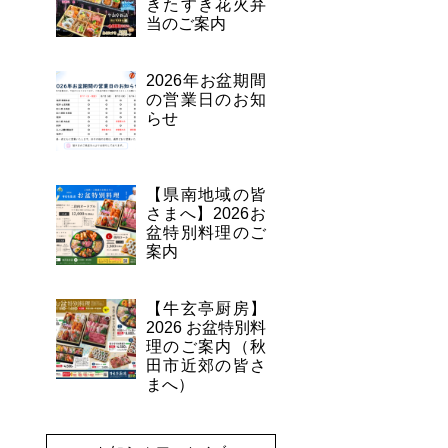
きたすき花火弁
当のご案内
2026年お盆期間
の営業日のお知
らせ
【県南地域の皆
さまへ】2026お
盆特別料理のご
案内
【牛玄亭厨房】
2026 お盆特別料
理のご案内（秋
田市近郊の皆さ
まへ）