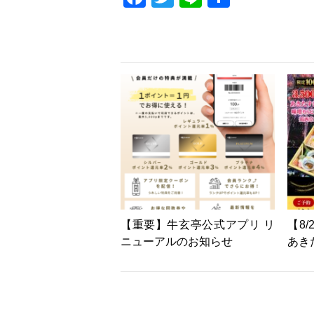
有
【重要】牛玄亭公式アプリ リ
【8
ニューアルのお知らせ
あき