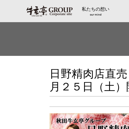
私たちの想い
our mind
日野精肉店直売
月２５日（土）