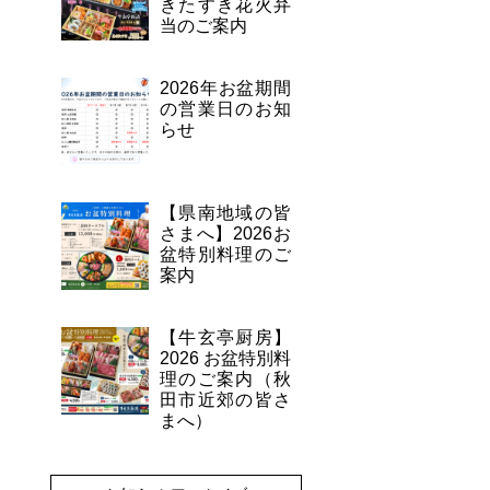
きたすき花火弁
当のご案内
2026年お盆期間
の営業日のお知
らせ
【県南地域の皆
さまへ】2026お
盆特別料理のご
案内
【牛玄亭厨房】
2026 お盆特別料
理のご案内（秋
田市近郊の皆さ
まへ）